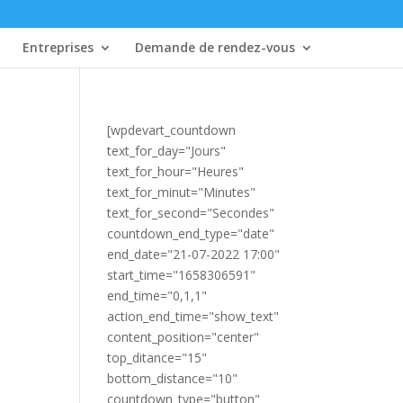
Entreprises
Demande de rendez-vous
[wpdevart_countdown
text_for_day="Jours"
text_for_hour="Heures"
text_for_minut="Minutes"
text_for_second="Secondes"
countdown_end_type="date"
end_date="21-07-2022 17:00"
start_time="1658306591"
end_time="0,1,1"
action_end_time="show_text"
content_position="center"
top_ditance="15"
bottom_distance="10"
countdown_type="button"