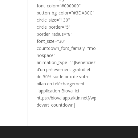
font_color="#000000"
button_bg_color="#3DA8CC"
circle_size="130"
circle_border="5"
border_radius="8"
font_size="30"
countdown_font_famaly="mo
nospace"
animation_type=""]Bénéficiez
d'un prélevement gratuit et
de 50% sur le prix de votre
bilan en téléchargement
l'application Bioval ici
https://biovalapp.aktin.net[/wp
devart_countdown]