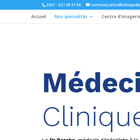
3301 - 021 98 31 60
communication@cliniquedu
Accueil
Nos spécialités
Centre d’imageri
Médeci
Cliniqu
Le
Dr Baraka
, médecin généraliste à l