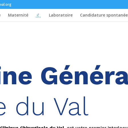
val.org
e
Maternité
Laboratoire
Candidature spontanée
ne Généra
e du Val
a
Clinique Chirurgicale du Val
, est votre premier interloc