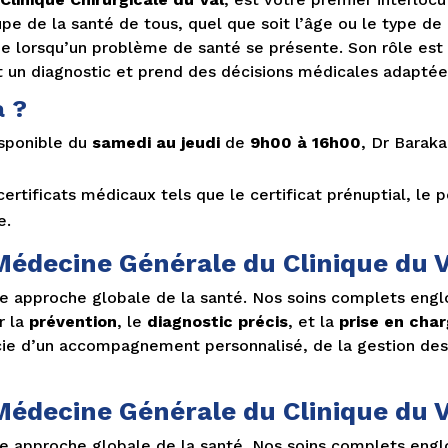
cupe de la santé de tous, quel que soit l’âge ou le type d
ne lorsqu’un problème de santé se présente. Son rôle est 
lit un diagnostic et prend des décisions médicales adaptée
a ?
isponible du
samedi au jeudi
de
9h00 à 16h00
, Dr Baraka
ertificats médicaux tels que le certificat prénuptial, le p
e.
édecine Générale du Clinique du V
ne approche globale de la santé. Nos soins complets engl
r la
prévention
, le
diagnostic précis
, et la
prise en cha
cie d’un accompagnement personnalisé, de la gestion des 
édecine Générale du Clinique du V
ne approche globale de la santé. Nos soins complets engl