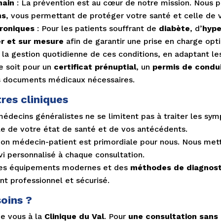
main
: La prévention est au cœur de notre mission. Nous
ns
, vous permettant de protéger votre santé et celle de v
hroniques
: Pour les patients souffrant de
diabète
, d’
hype
ier et sur mesure
afin de garantir une prise en charge opt
 gestion quotidienne de ces conditions, en adaptant les
e soit pour un
certificat prénuptial
, un
permis de condu
es documents médicaux nécessaires.
res cliniques
médecins généralistes ne se limitent pas à traiter les s
e de votre état de santé et de vos antécédents.
tion médecin-patient est primordiale pour nous. Nous mett
ivi personnalisé à chaque consultation.
des équipements modernes et des
méthodes de diagnost
t professionnel et sécurisé.
oins ?
de vous à la
Clinique du Val
. Pour
une consultation sans