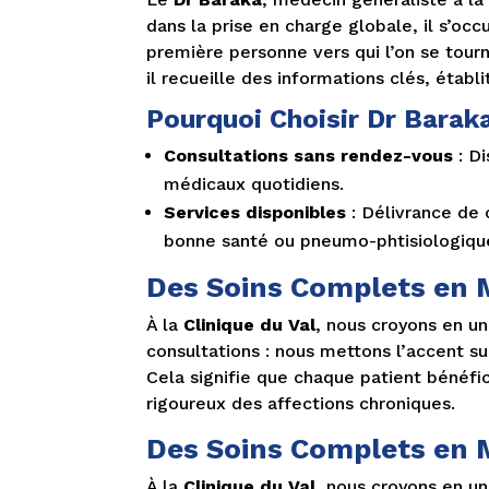
dans la prise en charge globale, il s’oc
première personne vers qui l’on se tour
il recueille des informations clés, étab
Pourquoi Choisir Dr Barak
Consultations sans rendez-vous
: D
médicaux quotidiens.
Services disponibles
: Délivrance de c
bonne santé ou pneumo-phtisiologiqu
Des Soins Complets en M
À la
Clinique du Val
, nous croyons en u
consultations : nous mettons l’accent su
Cela signifie que chaque patient bénéfi
rigoureux des affections chroniques.
Des Soins Complets en M
À la
Clinique du Val
, nous croyons en u