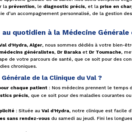
r la
prévention
, le
diagnostic précis
, et la
prise en cha
cie d’un accompagnement personnalisé, de la gestion des 
 au quotidien à la Médecine Générale d
Val d’Hydra, Alger
, nous sommes dédiés à votre bien-êtr
médecins généralistes
,
Dr Baraka
et
Dr Toumache
, me
e de votre parcours de santé, que ce soit pour des consu
dies chroniques.
 Générale de la Clinique du Val ?
our chaque patient
: Nos médecins prennent le temps d
stics précis
, que ce soit pour des maladies courantes o
plicité
: Située au
Val d’Hydra
, notre clinique est facile
des sans rendez-vous
du samedi au jeudi. Fini les longues