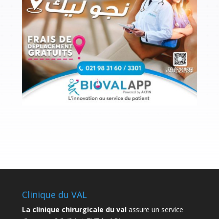
• Données d’identification (notamment nom, prénom, date de naissance)
;
• Données de contact (notamment adresse postale ou électronique,
numéro de téléphone) ;
• Données de Santé ;
• Données administratives ;
• Données d’utilisation de notre site internet ;
• Données de connexion (notamment le suivi des connexions au serveur
de résultats).
Le traitement de vos données ne peut s'effectuer qu'après obtention
explicite de votre "consentement".
POUR QUELLE UTILISATION ?
Les renseignements collectés et enregistrés, concernant nos patients et
autres utilisateurs, le sont uniquement à des fins d’identification
univoque, de facturation efficace, de prise en charge et d’interprétation
Clinique du VAL
pertinente des résultats d’examens de biologie médicale. Ces données
La clinique chirurgicale du val
assure un service
peuvent servir également à des fins de promotion commerciale