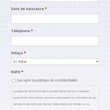
Date de naissance
*
Format
Téléphone
*
de
date
:MM
slash
Wilaya
*
JJ
slash
AAAA
RGPD
*
J’accepte la politique de confidentialité.
La protection de vos données à caractère personnel est un élément
essentiel de notre relation, que vous soyez patient ou utilisateur de nos
services ou de notre site internet. Cette relation est fondée sur un