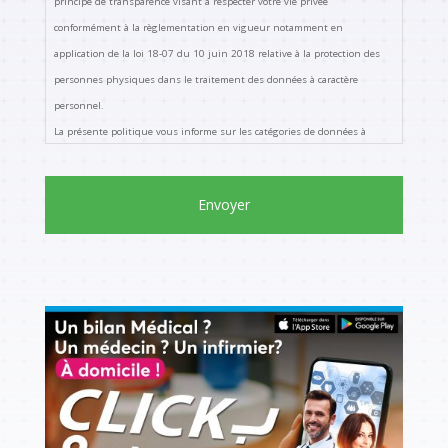
principe de transparence visant à respecter votre vie privée
conformément à la règlementation en vigueur notamment en
application de la loi 18-07 du 10 juin 2018 relative à la protection des
personnes physiques dans le traitement des données à caractère
personnel.
La présente politique vous informe sur les catégories de données à
caractère personnel que nous traitons, la façon dont nous les utilisons,
les catégories de destinataires auxquels nous les communiquons, ainsi
que sur les droits dont vous disposez.
La présente politique décrit la façon dont nous recueillons et utilisons
vos informations personnelles pour vous fournir leurs services.
QUELLES DONNÉES RECUEILLONS-NOUS ?
Le groupe Clinique Du Val peut recueillir directement auprès de vous
des données à caractère personnel. Conformément au principe de
minimisation, nous ne collectons que les données nécessaires au regard
des finalités pour lesquelles elles sont traitées.
Les différentes catégories de données collectées lors de votre inscription
en tant que patient ou :