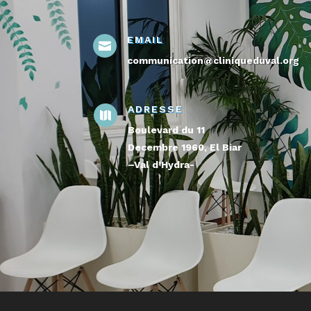
EMAIL

communication@cliniqueduval.org
ADRESSE

Boulevard du 11
Decembre 1960, El Biar
–Val d’Hydra-