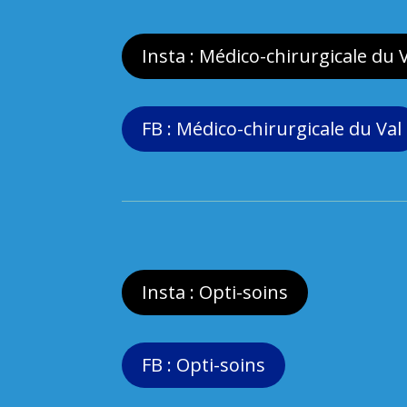
Insta : Médico-chirurgicale du 
FB : Médico-chirurgicale du Val
Insta : Opti-soins
FB : Opti-soins