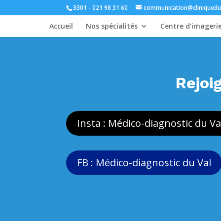
3301 - 021 98 31 60
communication@cliniquedu
Accueil
Nos spécialités
Centre d’imageri
Rejoi
Insta : Médico-diagnostic du Va
FB : Médico-diagnostic du Val