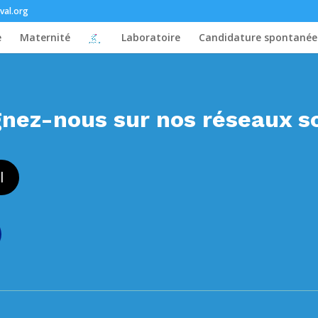
val.org
e
Maternité
Laboratoire
Candidature spontanée
gnez-nous sur nos réseaux s
l