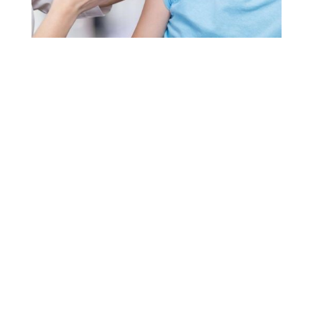
Vaccination
Les vaccinations sont indispensables chez les
bébés et les enfants. Elles permettent de les
protéger efficacement et durablement contre
différentes maladies infectieuses graves, voire
parfois mortelles pour les plus petits.
Elle se fait par rendez-vous tous les mercredis de
08h00 à 13h00.