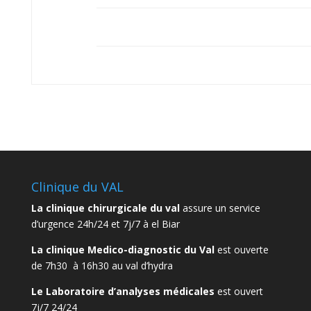
Hépatite B
Clinique du VAL
La clinique chirurgicale du val
assure un service
d’urgence 24h/24 et 7j/7 à el Biar
La clinique Medico-diagnostic du Val
est ouverte
de 7h30 à 16h30 au val d’hydra
Le Laboratoire d’analyses médicales
est ouvert
7j/7 24/24